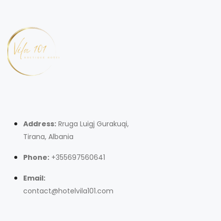
Address:
Rruga Luigj Gurakuqi,
Tirana, Albania
Phone:
+355697560641
Email:
contact@hotelvila101.com